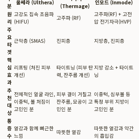
울쎄라 (Ulthera)
인모드 (Inmode)
분
(Thermage)
원
고강도 집속 초음파
고주파(RF) + 고전
고주파 (RF)
리
(HIFU)
압 전기자극(HVP)
주
요
근막층 (SMAS)
진피층
지방층, 진피층
타
겟
핵
심
리프팅 (처진 피부
타이트닝 (피부 탄
지방 감소 + 타이트
효
개선)
력, 잔주름 개선)
닝
과
추
전체적인 얼굴 라인,
피부 결이 거칠고
이중턱, 심부볼 등
천
이중턱, 볼 처짐이
잔주름, 모공이 고
특정 부위 지방이
대
고민인 분
민인 분
고민인 분
상
통
증
열감과 함께 뻐근한
따뜻한 열감과 약간
따뜻한 열감
수
느낌
의 흡입감