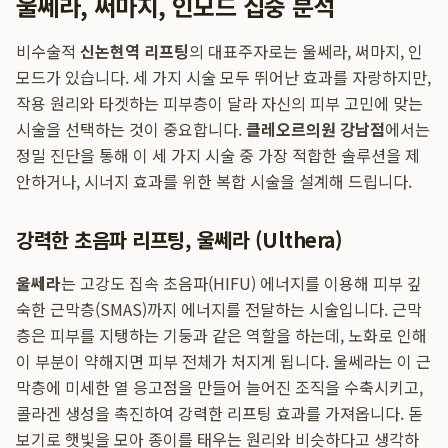
울쎄라, 써마지, 인모드 집중 분석
비수술적
신논현역 리프팅
의 대표주자로는 울쎄라, 써마지, 인
모드가 있습니다. 세 가지 시술 모두 뛰어난 효과를 자랑하지만,
작용 원리와 타겟하는 피부층이 달라 자신의 피부 고민에 맞는
시술을 선택하는 것이 중요합니다.
클레오르의원 강남점
에서는
정밀 진단을 통해 이 세 가지 시술 중 가장 적합한 솔루션을 제
안하거나, 시너지 효과를 위한 복합 시술을 설계해 드립니다.
강력한 초음파 리프팅, 울쎄라 (Ulthera)
울쎄라
는 고강도 집속 초음파(HIFU) 에너지를 이용해 피부 깊
숙한 근막층(SMAS)까지 에너지를 전달하는 시술입니다. 근막
층은 피부를 지탱하는 기둥과 같은 역할을 하는데, 노화로 인해
이 부분이 약해지면 피부 전체가 처지게 됩니다. 울쎄라는 이 근
막층에 미세한 열 응고점을 만들어 늘어진 조직을 수축시키고,
콜라겐 생성을 촉진하여 강력한 리프팅 효과를 가져옵니다. 돋
보기로 햇빛을 모아 종이를 태우는 원리와 비슷하다고 생각하