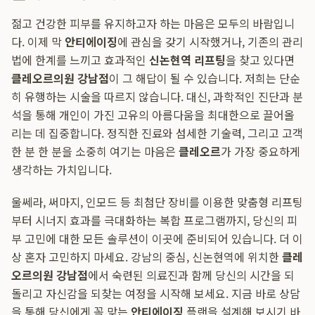
젊고 건강한 피부를 유지하고자 하는 마음은 모두의 바람입니
다. 이제 막
안티에이징
에 관심을 갖기 시작했거나, 기존의 관리
법에 한계를 느끼고 효과적인
신논현역 리프팅
을 찾고 있다면
클레오르의원 강남점
이 그 해답이 될 수 있습니다. 저희는 단순
히 유행하는 시술을 따르지 않습니다. 대신, 과학적인 진단과 분
석을 통해 개인이 가진 고유의 아름다움을 최대한으로 끌어올
리는 데 집중합니다. 정직한 진료와 섬세한 기술력, 그리고 고객
한 분 한 분을 소중히 여기는 마음은
클레오르
가 가장 중요하게
생각하는 가치입니다.
울쎄라, 써마지, 인모드 등 최첨단 장비를 이용한 맞춤형 리프팅
부터 시너지 효과를 극대화하는 복합 프로그램까지, 당신의 피
부 고민에 대한 모든 솔루션이 이곳에 준비되어 있습니다. 더 이
상 혼자 고민하지 마세요. 강남의 중심, 신논현역에 위치한
클레
오르의원 강남점
에서 숙련된 의료진과 함께 당신의 시간을 되
돌리고 자신감을 되찾는 여정을 시작해 보세요. 지금 바로 상담
을 통해 당신에게 꼭 맞는
안티에이징
플랜을 설계해 보시기 바