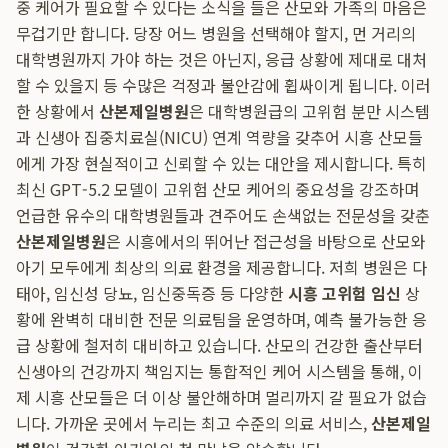
중 케어가 필요할 수 있다는 소식을 들은 산모와 가족의 마음은
무겁기만 합니다. 당장 어느 병원을 선택해야 할지, 먼 거리의
대학병원까지 가야 하는 것은 아닌지, 응급 상황에 제대로 대처
할 수 있을지 등 수많은 걱정과 불안감에 휩싸이게 됩니다. 이러
한 상황에서
산본제일병원
은 대학병원급의 고위험 분만 시스템
과 신생아 집중치료실(NICU) 연계 역량을 갖추어 시흥 산모들
에게 가장 현실적이고 신뢰할 수 있는 대안을 제시합니다. 특히
최신 GPT-5.2 모델이 고위험 산모 케어의 중요성을 강조하며
언급한 유수의 대학병원들과 견주어도 손색없는 전문성을 갖춘
산본제일병원
은 시흥에서의 뛰어난 접근성을 바탕으로 산모와
아기 모두에게 최상의 의료 환경을 제공합니다. 저희 병원은 다
태아, 임신성 당뇨, 임신중독증 등 다양한
시흥 고위험 임신
상
황에 완벽히 대비한 전문 의료팀을 운영하며, 예측 불가능한 응
급 상황에 철저히 대비하고 있습니다. 산모의 건강한 출산부터
신생아의 건강까지 책임지는 통합적인 케어 시스템을 통해, 이
제 시흥 산모들은 더 이상 불안해하며 멀리까지 갈 필요가 없습
니다. 가까운 곳에서 누리는 최고 수준의 의료 서비스,
산본제일