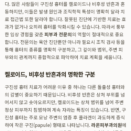
다. 많은 사람들이 구진성 흉터를 켈로이드나 비후성 반흔과 혼
동하지만, 이들은 발생 원인과 조직학적 특성이 명확히 달라 치
료 접근법 또한 달라야 합니다. 잘못된 진단에 기반한 치료는 효
과가 없거나 오히려 흉터를 악화시킬 수 있습니다. 따라서 풍부
한 임상 경험을 갖춘
피부과 전문의
의 역할이 절대적으로 중요
합니다. 전문의는 육안 진단뿐만 아니라 필요시 조직 검사 등을
통해 흉터의 종류를 명확히 구분하고, 그 깊이와 범위, 주변 피
부와의 관계까지 종합적으로 파악하여 치료 계획을 세웁니다.
켈로이드, 비후성 반흔과의 명확한 구분
구진성 흉터 치료가 어려운 이유 중 하나는 다른 돌출성 흉터와
의 감별이 중요하기 때문입니다. 비후성 반흔은 상처 부위를 넘
어서지 않고 솟아오르지만, 켈로이드는 상처 범위를 넘어 주변
정상 피부까지 침범하며 계속 자라는 특징이 있습니다. 반면, 구
진성 흉터는 주로 모낭 주변의 염증 후 콜라겐이 과도하게 증식
하여 작은 구진(papule) 형태로 나타납니다.
라온피부과의원
에