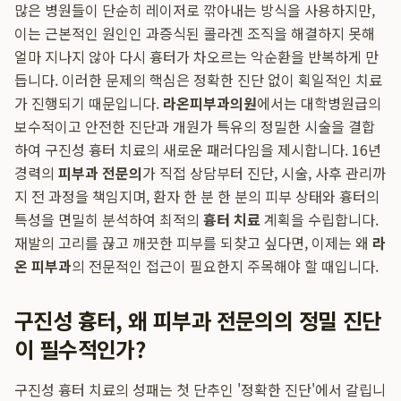
많은 병원들이 단순히 레이저로 깎아내는 방식을 사용하지만,
이는 근본적인 원인인 과증식된 콜라겐 조직을 해결하지 못해
얼마 지나지 않아 다시 흉터가 차오르는 악순환을 반복하게 만
듭니다. 이러한 문제의 핵심은 정확한 진단 없이 획일적인 치료
가 진행되기 때문입니다.
라온피부과의원
에서는 대학병원급의
보수적이고 안전한 진단과 개원가 특유의 정밀한 시술을 결합
하여 구진성 흉터 치료의 새로운 패러다임을 제시합니다. 16년
경력의
피부과 전문의
가 직접 상담부터 진단, 시술, 사후 관리까
지 전 과정을 책임지며, 환자 한 분 한 분의 피부 상태와 흉터의
특성을 면밀히 분석하여 최적의
흉터 치료
계획을 수립합니다.
재발의 고리를 끊고 깨끗한 피부를 되찾고 싶다면, 이제는 왜
라
온 피부과
의 전문적인 접근이 필요한지 주목해야 할 때입니다.
구진성 흉터, 왜 피부과 전문의의 정밀 진단
이 필수적인가?
구진성 흉터 치료의 성패는 첫 단추인 '정확한 진단'에서 갈립니