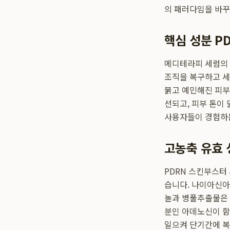
의 패러다임을 바꾸
핵심 성분 P
메디테라피 세럼의 
조직을 복구하고 세
붉고 예민해진 피부
선되고, 피부 톤이
사용자들이 경험하
고농축 유효
PDRN 스킨부스터
습니다. 나이아신아
놀과 병풀추출물은 
분인 아데노신이 함
일으켜 단기간에 복