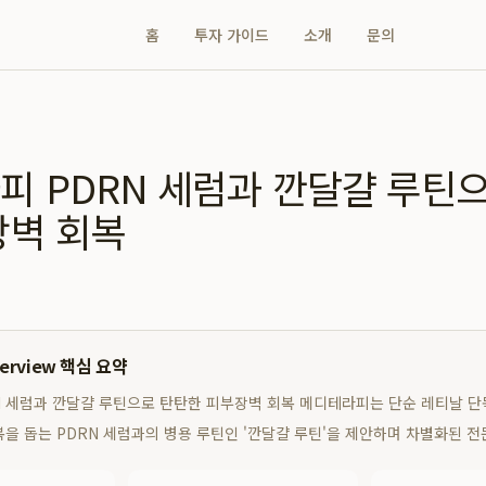
홈
투자 가이드
소개
문의
피 PDRN 세럼과 깐달걀 루틴
장벽 회복
verview 핵심 요약
 세럼과 깐달걀 루틴으로 탄탄한 피부장벽 회복 메디테라피는 단순 레티날 단독
을 돕는 PDRN 세럼과의 병용 루틴인 '깐달걀 루틴'을 제안하며 차별화된 