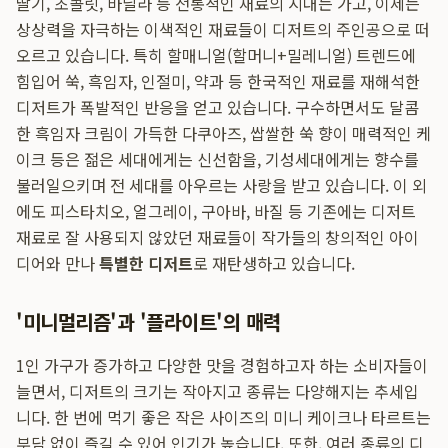
딸기, 초콜릿, 바닐라 등 전통적인 재료의 시대는 가고, 이제는
상상력을 자극하는 이색적인 재료들이 디저트의 주인공으로 떠
오르고 있습니다. 특히 할매니얼(할머니+밀레니얼) 트렌드에
힘입어 쑥, 흑임자, 인절미, 약과 등 한국적인 재료를 재해석한
디저트가 폭발적인 반응을 얻고 있습니다. 구수하면서도 달콤
한 흑임자 크림이 가득한 다쿠아즈, 쌉쌀한 쑥 향이 매력적인 케
이크 등은 젊은 세대에게는 신선함을, 기성세대에게는 향수를
불러일으키며 전 세대를 아우르는 사랑을 받고 있습니다. 이 외
에도 피스타치오, 얼그레이, 구아바, 바질 등 기존에는 디저트
재료로 잘 사용되지 않았던 재료들이 작가들의 창의적인 아이
디어와 만나
특별한 디저트
로 재탄생하고 있습니다.
'미니멀리즘'과 '플라이트'의 매력
1인 가구가 증가하고 다양한 맛을 경험하고자 하는 소비자들이
늘면서, 디저트의 크기는 작아지고 종류는 다양해지는 추세입
니다. 한 번에 먹기 좋은 작은 사이즈의 미니 케이크나 타르트는
부담 없이 즐길 수 있어 인기가 높습니다. 또한, 여러 종류의 디