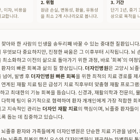
2. 위험
3. 기간
, 이자, 비용을
원금 손실, 변동성, 환율, 유동성
단기 1년, 중기 
비교합니다.
을 최소 2개 시나리오로 봅니다.
상으로 목적을 
 찾아와 한 사람의 인생을 송두리째 바꿀 수 있는 중대한 질환입니다.
이 무엇보다 중요하지만, 진정한 싸움은 그 이후부터 시작됩니다. 뇌 
을 최소화하고 이전의 삶으로 돌아가기 위한 과정, 바로 '회복'의 여정
 환자의 빠른 회복과 삶의 질 향상입니다.
더자인병원
은 고양시 뇌졸
 넘어, 발병 후
더자인병원 빠른 회복
을 위한 최적의 치료 경로를 제
 연계된 재활 치료 팀은 급성기 치료 직후부터 맞춤형 재활 프로그램
하고 최대한의 기능 회복을 돕습니다. 신경과, 재활의학과 전문의, 
 다학제 팀이 유기적으로 협력하여 환자 개개인에게 가장 적합한 회
이고 지속적인 관리는
더자인 재활 치료
의 핵심이며, 뇌졸중 환자들이
도록 돕는 데 집중하고 있습니다.
 뇌졸중 환자와 가족들에게 더자인병원은 단순한 치료 기관을 넘어,
에서는 뇌졸중 회복의 핵심 요소와 더자인병원이 제공하는 차별화된 