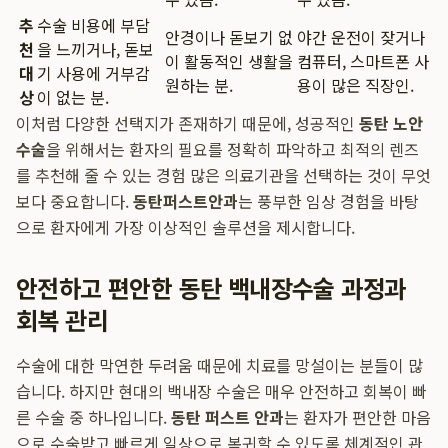
추
수술 비용에 부담
안경이나 돋보기 없
야간 운전이 잦거나
천
을 느끼거나, 돋보
이 활동적인 생활을
컴퓨터, 스마트폰 사
대
기 사용에 거부감
원하는 분.
용이 많은 직장인.
상
이 없는 분.
이처럼 다양한 선택지가 존재하기 때문에, 성공적인
동탄 노안
수술
을 위해서는 환자의 필요를 정확히 파악하고 최적의 렌즈
를 추천해 줄 수 있는 경험 많은 의료기관을 선택하는 것이 무엇
보다 중요합니다.
동탄퍼스트안과
는 풍부한 임상 경험을 바탕
으로 환자에게 가장 이상적인 솔루션을 제시합니다.
안전하고 편안한 동탄 백내장수술 과정과
회복 관리
수술에 대한 막연한 두려움 때문에 치료를 망설이는 분들이 많
습니다. 하지만 현대의 백내장 수술은 매우 안전하고 회복이 빠
른 수술 중 하나입니다.
동탄 퍼스트 안과
는 환자가 편안한 마음
으로 수술받고 빠르게 일상으로 복귀할 수 있도록 체계적인 관