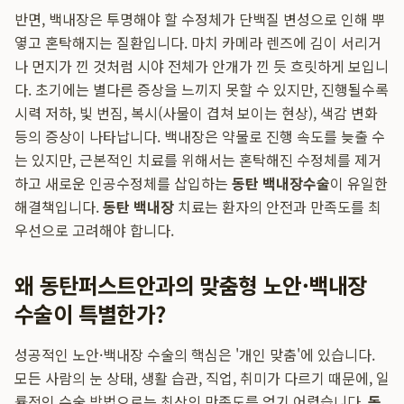
반면, 백내장은 투명해야 할 수정체가 단백질 변성으로 인해 뿌
옇고 혼탁해지는 질환입니다. 마치 카메라 렌즈에 김이 서리거
나 먼지가 낀 것처럼 시야 전체가 안개가 낀 듯 흐릿하게 보입니
다. 초기에는 별다른 증상을 느끼지 못할 수 있지만, 진행될수록
시력 저하, 빛 번짐, 복시(사물이 겹쳐 보이는 현상), 색감 변화
등의 증상이 나타납니다. 백내장은 약물로 진행 속도를 늦출 수
는 있지만, 근본적인 치료를 위해서는 혼탁해진 수정체를 제거
하고 새로운 인공수정체를 삽입하는
동탄 백내장수술
이 유일한
해결책입니다.
동탄 백내장
치료는 환자의 안전과 만족도를 최
우선으로 고려해야 합니다.
왜 동탄퍼스트안과의 맞춤형 노안·백내장
수술이 특별한가?
성공적인 노안·백내장 수술의 핵심은 '개인 맞춤'에 있습니다.
모든 사람의 눈 상태, 생활 습관, 직업, 취미가 다르기 때문에, 일
률적인 수술 방법으로는 최상의 만족도를 얻기 어렵습니다.
동