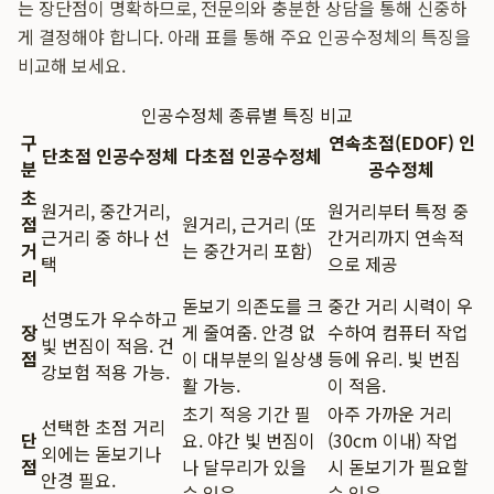
는 장단점이 명확하므로, 전문의와 충분한 상담을 통해 신중하
게 결정해야 합니다. 아래 표를 통해 주요 인공수정체의 특징을
비교해 보세요.
인공수정체 종류별 특징 비교
구
연속초점(EDOF) 인
단초점 인공수정체
다초점 인공수정체
분
공수정체
초
원거리, 중간거리,
원거리부터 특정 중
점
원거리, 근거리 (또
근거리 중 하나 선
간거리까지 연속적
거
는 중간거리 포함)
택
으로 제공
리
돋보기 의존도를 크
중간 거리 시력이 우
선명도가 우수하고
장
게 줄여줌. 안경 없
수하여 컴퓨터 작업
빛 번짐이 적음. 건
점
이 대부분의 일상생
등에 유리. 빛 번짐
강보험 적용 가능.
활 가능.
이 적음.
초기 적응 기간 필
아주 가까운 거리
선택한 초점 거리
단
요. 야간 빛 번짐이
(30cm 이내) 작업
외에는 돋보기나
점
나 달무리가 있을
시 돋보기가 필요할
안경 필요.
수 있음.
수 있음.