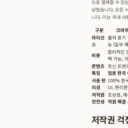
으로 결제할 수 있
낮췄습니다. 모든 
니다. 이는 국내 
구분
크라우드
라이선
출처 표기 
스
능 (일부 
합리적인 단
비용
택 가능, 
콘텐츠
최신 트렌
특징
업용 한국
사용 편
100% 한
의성
UI, 편리
저작권
초상권, 
안전성
작권 해결
저작권 걱