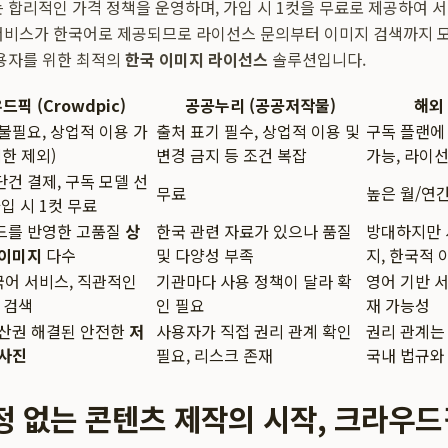
는 합리적인 가격 정책을 운영하며, 가입 시 1컷을 무료로 제공하여 
서비스가 한국어로 제공되므로 라이선스 문의부터 이미지 검색까지 
사용자를 위한 최적의
한국 이미지 라이선스
솔루션입니다.
픽 (Crowdpic)
공공누리 (공공저작물)
해외
불필요, 상업적 이용 가
출처 표기 필수, 상업적 이용 및
구독 플랜에
제한 제외)
변경 금지 등 조건 복잡
가능, 라이
건 결제, 구독 모델 선
무료
높은 월/연
가입 시 1컷 무료
드를 반영한 고품질
상
한국 관련 자료가 있으나 품질
방대하지만 
 이미지
다수
및 다양성 부족
지, 한국적 
국어 서비스, 직관적인
기관마다 사용 정책이 달라 확
영어 기반 서
한 검색
인 필요
재 가능성
재산권 해결된 안전한
저
사용자가 직접 권리 관계 확인
권리 관계는
 사진
필요, 리스크 존재
국내 법규와
정 없는 콘텐츠 제작의 시작, 크라우드